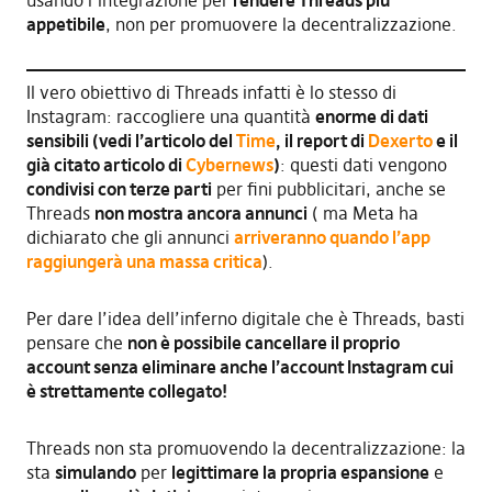
usando l’integrazione per
rendere Threads più
appetibile
, non per promuovere la decentralizzazione.
Il vero obiettivo di Threads infatti è lo stesso di
Instagram: raccogliere una quantità
enorme di dati
sensibili
(
vedi l’articolo del
Time
, il report di
Dexerto
e il
già citato articolo di
Cybernews
)
: questi dati vengono
condivisi con terze parti
per fini pubblicitari, anche se
Threads
non mostra ancora annunci
( ma Meta ha
dichiarato che gli annunci
arriveranno quando l’app
raggiungerà una massa critica
).
Per dare l’idea dell’inferno digitale che è Threads, basti
pensare che
non è possibile cancellare
il proprio
account senza eliminare anche
l’account
Instagra
m cui
è strettamente collegato!
Threads non sta promuovendo la decentralizzazione: la
sta
simulando
per
legittimare la propria espansione
e