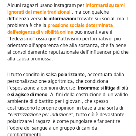
Alcuni ragazzi usano Instagram per
informarsi su temi
ignorati dai media tradizionali
, ma con qualche
diffidenza verso
le informazioni
trovate sui social, ma il
problema è che la
pressione sociale
determinata
dall’esigenza di
visibilità online
può incentivare il
“fedezismo” ossia quell’attivismo performativo, più
orientato all’apparenza che alla sostanza, che fa bene
al consolidamento reputazionale dell’influencer più che
alla causa promossa.
Il tutto condito in salsa
polarizza
nte
,
accentuata dalla
personalizzazione algoritmica, che condiziona
l’esposizione a opinioni diverse.
Insomma: si litiga di più
e si agisce di meno
. Ai fini della costruzione di un valido
ambiente di dibattito per i giovani, che spesso
costruiscono le proprie opinioni in base a una sorta di
“elettrizzazione per induzione”,
tutto ciò è devastante:
polarizzare i ragazzi è come pungolare e far sentire
l’odore del sangue a un gruppo di cani da
combattimento