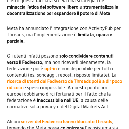
dietro questa facciata si cela una strategia che
minaccia l’etica del software libero
e
strumentalizza la
decentralizzazione per espandere il potere di Meta
.
Meta ha annunciato l’integrazione con ActivityPub per
Threads, ma l’implementazione è
limitata, opaca e
parziale
.
Gli utenti infatti possono
solo condividere contenuti
verso il Fediverso
, ma non riceverli pienamente; la
federazione poi è
opt-in
e non disponibile per tutti i
contenuti (es. sondaggi, repost, risposte limitate). La
ricerca di utenti del Fediverso da Threads
poi è a dir poco
ridicola
e spesso impossibile. A questo punto noi
europei dobbiamo dirci fortunati per il fatto che la
federazione è
inaccessibile nell’UE
, a causa delle
normative sulla privacy e del Digital Markets Act.
Alcuni
server del Fediverso hanno
bloccato Threads
,
temendo che Meta possa
colonizzare
l’ecosistema sia