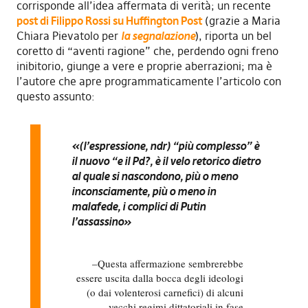
corrisponde all’idea affermata di verità; un recente
post di Filippo Rossi su Huffington Post
(grazie a Maria
Chiara Pievatolo per
la segnalazione
), riporta un bel
coretto di “aventi ragione” che, perdendo ogni freno
inibitorio, giunge a vere e proprie aberrazioni; ma è
l’autore che apre programmaticamente l’articolo con
questo assunto:
«
(l’espressione, ndr)
“
più complesso
” è
il nuovo “e il Pd?, è il velo retorico
dietro
al quale si nascondono
, più o meno
inconsciamente, più o meno in
malafede,
i complici di Putin
l’assassino»
Questa affermazione sembrerebbe
essere uscita dalla bocca degli ideologi
(o dai volenterosi carnefici) di alcuni
vecchi regimi dittatoriali in fase