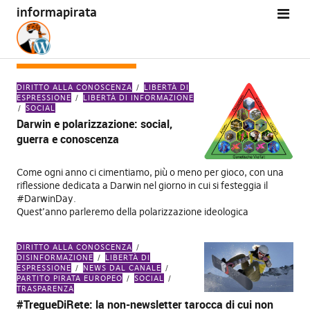
informapirata
TAG:
MONITORAPA
DIRITTO ALLA CONOSCENZA
LIBERTÀ DI
ESPRESSIONE
LIBERTÀ DI INFORMAZIONE
SOCIAL
Darwin e polarizzazione: social,
guerra e conoscenza
Come ogni anno ci cimentiamo, più o meno per gioco, con una
riflessione dedicata a Darwin nel giorno in cui si festeggia il
#DarwinDay.
Quest’anno parleremo della polarizzazione ideologica
DIRITTO ALLA CONOSCENZA
DISINFORMAZIONE
LIBERTÀ DI
ESPRESSIONE
NEWS DAL CANALE
PARTITO PIRATA EUROPEO
SOCIAL
TRASPARENZA
#TregueDiRete: la non-newsletter tarocca di cui non