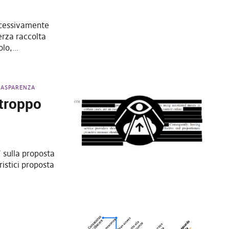
uccessivamente
terza raccolta
colo,…
RASPARENZA
rtroppo
” sulla proposta
ristici proposta