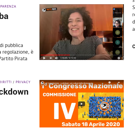
s
SPARENZA
S
lba
r
d
a
 di pubblica
C
a regolazione, è
Partito Pirata
DIRITTI
PRIVACY
ockdown