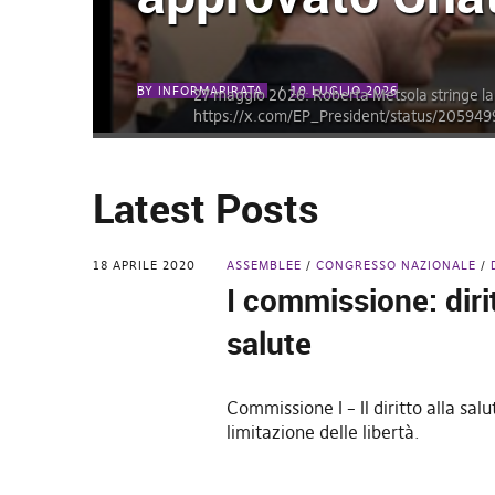
BY
BY
BY
INFORMAPIRATA
INFORMAPIRATA
INFORMAPIRATA
2 AGOSTO 2026
10 LUGLIO 2026
16 GIUGNO 2026
27 maggio 2026: Roberta Metsola stringe l
VPN DR Cool - Un haker con felpa e cappuccio
https://x.com/EP_President/status/2059
Crediti immagine: Gopixa / Getty Images
Latest Posts
18 APRILE 2020
ASSEMBLEE
CONGRESSO NAZIONALE
I commissione: dirit
salute
Commissione I – Il diritto alla salu
limitazione delle libertà.