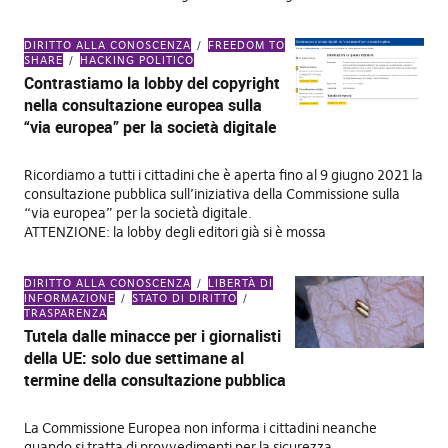
DIRITTO ALLA CONOSCENZA
FREEDOM TO
SHARE
HACKING POLITICO
Contrastiamo la lobby del copyright
nella consultazione europea sulla
“via europea” per la società digitale
Ricordiamo a tutti i cittadini che è aperta fino al 9 giugno 2021 la
consultazione pubblica sull’iniziativa della Commissione sulla
“via europea” per la società digitale.
ATTENZIONE: la lobby degli editori già si è mossa
DIRITTO ALLA CONOSCENZA
LIBERTÀ DI
INFORMAZIONE
STATO DI DIRITTO
TRASPARENZA
Tutela dalle minacce per i giornalisti
della UE: solo due settimane al
termine della consultazione pubblica
La Commissione Europea non informa i cittadini neanche
quando si tratta di provvedimenti per la sicurezza