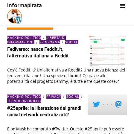
informapirata
TAG:
FEDIVERSO
HACKING POLITICO
LIBERTÀ DI
INFORMAZIONE
PPINFORMA
SOCIAL
Fediverso: nasce Feddit.it,
l’alternativa italiana a Reddit
Cos’è Feddit.it? Un’alternativa a Reddit? Una nuova istanza del
fediverso italiano? Una specie di forum? O, grazie alle
potenzialità del progetto Lemmy, è tutte e tre queste cose,?
HACKING POLITICO
PRIVACY
SOCIAL
TECNOCONTROLLO
#25aprile: la liberazione dai grandi
social network centralizzati?
Elon Musk ha comprato #Twitter. Questo #25aprile può essere