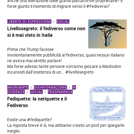
anche una liberazione dalle grandi piattaforme proprietarie? È
forse giunto il momento di migrare verso il #Fediverso?
LIBERTÀ DI ESPRESSIONE
SOCIAL
Livellosegreto: il fediverso come non
si è mai visto in Italia
Prima che Trump facesse
involontariamente pubblicità al fediverso, quasi nessun italiano
ne aveva mai sentito parlare!
Ma forse adesso tante persone vorranno giocare a Mastodon
incuriositi dall’esistenza di un… #livellosegreto
ANONIMATO
DISINFORMAZIONE
IN
EVIDENZA
SOCIAL
TRASPARENZA
Fediquette: la netiquette e il
Fediverso
Esiste una #fediquette?
La risposta breve è sì, ma abbiamo creato un post per spiegarlo
meglio.