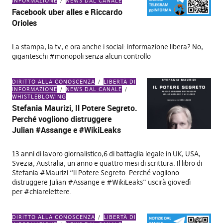
INFORMAZIONE
NEWS DAL CANALE
Facebook uber alles e Riccardo
Orioles
La stampa, la tv, e ora anche i social: informazione libera? No,
giganteschi #monopoli senza alcun controllo
DIRITTO ALLA CONOSCENZA
LIBERTÀ DI
INFORMAZIONE
NEWS DAL CANALE
WHISTLEBLOWING
Stefania Maurizi, Il Potere Segreto.
Perché vogliono distruggere
Julian #Assange e #WikiLeaks
13 anni di lavoro giornalistico,6 di battaglia legale in UK, USA,
Svezia, Australia, un anno e quattro mesi di scrittura. Il libro di
Stefania #Maurizi “Il Potere Segreto. Perché vogliono
distruggere Julian #Assange e #WikiLeaks” uscirà giovedì
per #chiarelettere.
DIRITTO ALLA CONOSCENZA
LIBERTÀ DI