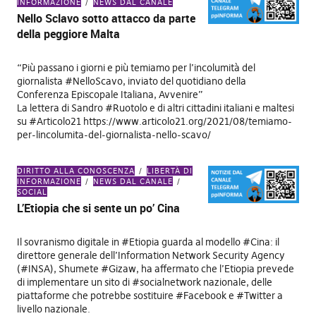
INFORMAZIONE
NEWS DAL CANALE
Nello Sclavo sotto attacco da parte
della peggiore Malta
“Più passano i giorni e più temiamo per l’incolumità del
giornalista #NelloScavo, inviato del quotidiano della
Conferenza Episcopale Italiana, Avvenire”
La lettera di Sandro #Ruotolo e di altri cittadini italiani e maltesi
su #Articolo21 https://www.articolo21.org/2021/08/temiamo-
per-lincolumita-del-giornalista-nello-scavo/
DIRITTO ALLA CONOSCENZA
LIBERTÀ DI
INFORMAZIONE
NEWS DAL CANALE
SOCIAL
L’Etiopia che si sente un po’ Cina
Il sovranismo digitale in #Etiopia guarda al modello #Cina: il
direttore generale dell’Information Network Security Agency
(#INSA), Shumete #Gizaw, ha affermato che l’Etiopia prevede
di implementare un sito di #socialnetwork nazionale, delle
piattaforme che potrebbe sostituire #Facebook e #Twitter a
livello nazionale.