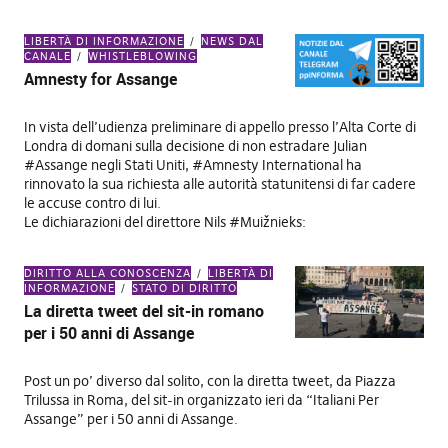
LIBERTÀ DI INFORMAZIONE
NEWS DAL
CANALE
WHISTLEBLOWING
Amnesty for Assange
In vista dell’udienza preliminare di appello presso l’Alta Corte di
Londra di domani sulla decisione di non estradare Julian
#Assange negli Stati Uniti, #Amnesty International ha
rinnovato la sua richiesta alle autorità statunitensi di far cadere
le accuse contro di lui.
Le dichiarazioni del direttore Nils #Muižnieks:
DIRITTO ALLA CONOSCENZA
LIBERTÀ DI
INFORMAZIONE
STATO DI DIRITTO
La diretta tweet del sit-in romano
per i 50 anni di Assange
Post un po’ diverso dal solito, con la diretta tweet, da Piazza
Trilussa in Roma, del sit-in organizzato ieri da “Italiani Per
Assange” per i 50 anni di Assange.