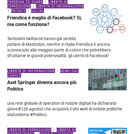
FREEDOM TO SHARE
LIBERTÀ DI
ESPRESSIONE
LIBERTÀ DI INFORMAZIONE
PRIVACY
SOCIAL
Friendica è meglio di Facebook? Sì,
ma come funziona?
Tantissimi twittaroli hanno già sentito
parlare di Mastodon, mentre in Italia Friendica è ancora
sconosciuto alla maggior parte di coloro che potrebbero
sfruttarne le grandi potenzialità: gli utenti di Facebook!
LIBERTÀ DI INFORMAZIONE
NEWS DAL
CANALE
Axel Springer diventa ancora più
Politico
una rete globale di operatori di notizie digitali ha dichiarato
giovedì (26 agosto) che acquisirà il sito web di notizie politiche
statunitensi #Politico.
LIBERTÀ DI ESPRESSIONE
LIBERTÀ DI