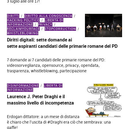
3 luglio alle ore 17!
DIRITTI
DIRITTO ALLA CONOSCENZA
HACKING POLITICO
LIBERTÀ DI
INFORMAZIONE
PRIVACY
RECLAIMYOURFACE
STOPCORRUCTION
WHISTLEBLOWING
Diritti digitali: sette domande ai
sette aspiranti candidati delle primarie romane del PD
7 domande ai 7 candidati delle primarie romane del PD:
videosorveglianza, opensource, privacy, opendata,
trasparenza, whistleblowing, partecipazione
DISINFORMAZIONE
LIBERTÀ DI
INFORMAZIONE
Laurence J. Peter Draghi e il
massimo livello di incompetenza
Erdogan dittatore: a un mese di distanza
è chiaro che l’uscita di #Draghi era ciò che sembrava: una
gaffe!