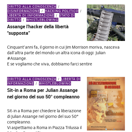
DIRITTO ALLA CONOSCENZA
DISINFORMAZIONE
HACKING POLITICO
LIBERTÀ DI INFORMAZIONE
STATO DI
DIRITTO
WHISTLEBLOWING
Assange l’hacker della libertà
“supposta”
Cinquant’anni fa, il giorno in cui Jim Morrison moriva, nasceva
dall’altra parte del mondo un altra icona di oggi: Julian
#Assange.
E se vogliamo che viva, dobbiamo farci sentire
DIRITTO ALLA CONOSCENZA
LIBERTÀ DI
INFORMAZIONE
WHISTLEBLOWING
Sit-in a Roma per Julian Assange
nel giorno del suo 50° compleanno
Sit-in a Roma per chiedere la liberazione
di Julian Assange nel giorno del suo 50°
compleanno.
Vi aspettiamo a Roma in Piazza Trilussa il