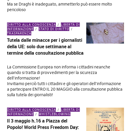
Ma se Draghi è inadeguato, ammetterlo può essere molto
pericoloso
DIRITTO ALLA CONOSCENZA
LIBERTÀ DI
INFORMAZIONE
STATO DI DIRITTO
TRASPARENZA
Tutela dalle minacce per i giornalisti
della UE: solo due settimane al
termine della consultazione pubblica
La Commissione Europea non informa i cittadini neanche
quando si tratta di provvedimenti per la sicurezza
dell’informazione!
Invitiamo perciò tutti i cittadini e gli operatori dell’informazione
a partecipare ENTRO IL 20 MAGGIO alla consultazione pubblica
sulla tutela dei giornalisti!
DIRITTO ALLA CONOSCENZA
LIBERTÀ DI
INFORMAZIONE
WHISTLEBLOWING
Il 3 maggio h.16 a Piazza del
Popolo! World Press Freedom Day: