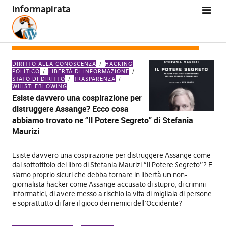
informapirata
CATEGORIA:
LIBERTÀ DI INFORMAZIONE
DIRITTO ALLA CONOSCENZA
HACKING
POLITICO
LIBERTÀ DI INFORMAZIONE
STATO DI DIRITTO
TRASPARENZA
WHISTLEBLOWING
Esiste davvero una cospirazione per
distruggere Assange? Ecco cosa
abbiamo trovato ne “Il Potere Segreto” di Stefania
Maurizi
Esiste davvero una cospirazione per distruggere Assange come
dal sottotitolo del libro di Stefania Maurizi “Il Potere Segreto”? E
siamo proprio sicuri che debba tornare in libertà un non-
giornalista hacker come Assange accusato di stupro, di crimini
informatici, di avere messo a rischio la vita di migliaia di persone
e soprattutto di fare il gioco dei nemici dell’Occidente?