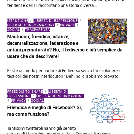
tendenze dell’IT raccontano una storia diversa…
ISTRUZIONE
LIBERTÀ DI ESPRESSIONE
LIBERTÀ DI INFORMAZIONE
PRIVACY
SOCIAL
TRASPARENZA
Mastodon, friendica, istanze,
decentralizzazione, federazione e
antani prematurato? No, il fediverso è più semplice da
usare che da descrivere!
Esiste un modo per parlare di Fediverso senza far esplodere i
testicoli dei nostri interlocutori? Beh, noi ci abbiamo provato…
FREEDOM TO SHARE
LIBERTÀ DI
ESPRESSIONE
LIBERTÀ DI INFORMAZIONE
PRIVACY
SOCIAL
Friendica è meglio di Facebook? Sì,
ma come funziona?
Tantissimi twittaroli hanno già sentito