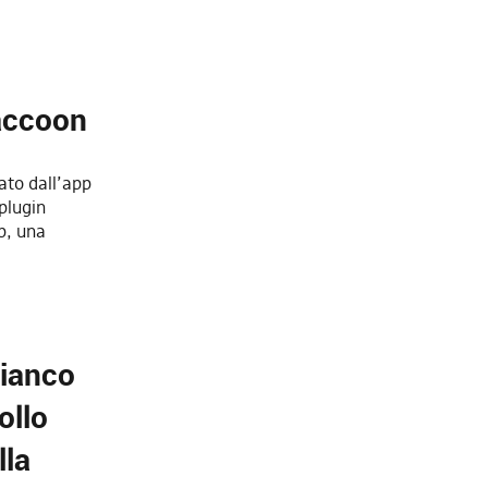
accoon
ato dall’app
plugin
p, una
bianco
ollo
lla