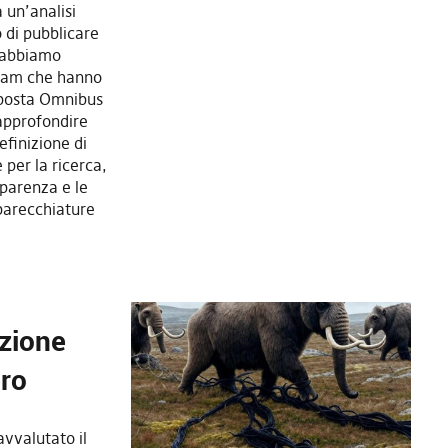
 un’analisi
 di pubblicare
, abbiamo
team che hanno
roposta Omnibus
approfondire
efinizione di
 per la ricerca,
sparenza e le
parecchiature
azione
ero
vvalutato il