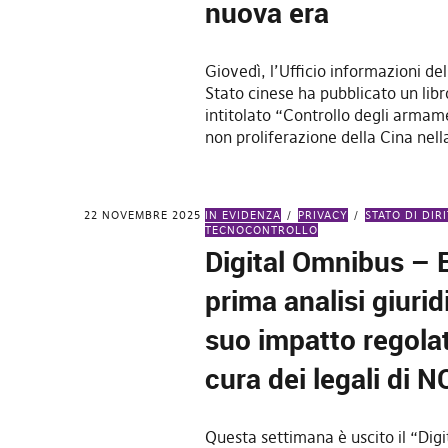
nuova era
Giovedì, l’Ufficio informazioni del
Stato cinese ha pubblicato un lib
intitolato “Controllo degli armam
non proliferazione della Cina nel
22 NOVEMBRE 2025
IN EVIDENZA
PRIVACY
STATO DI DIR
TECNOCONTROLLO
Digital Omnibus – 
prima analisi giurid
suo impatto regolat
cura dei legali di 
Questa settimana è uscito il “Dig