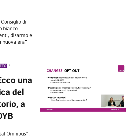
 Consiglio di
ro bianco
enti, disarmo e
la nuova era”
ITTO
Ecco una
ica del
orio, a
NOYB
ital Omnibus”.