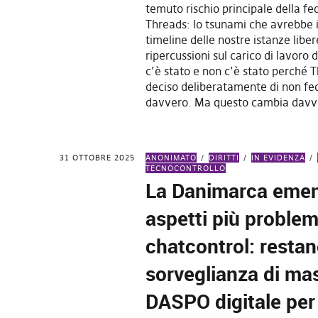
temuto rischio principale della f
Threads: lo tsunami che avrebbe 
timeline delle nostre istanze liber
ripercussioni sul carico di lavoro 
c’è stato e non c’è stato perché 
deciso deliberatamente di non fe
davvero. Ma questo cambia davv
31 OTTOBRE 2025
ANONIMATO
DIRITTI
IN EVIDENZA
TECNOCONTROLLO
La Danimarca emen
aspetti più problem
chatcontrol: restan
sorveglianza di ma
DASPO digitale per 