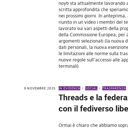
noyb sta attualmente lavorando a
scritta approfondita che speriamo
nei prossimi giorni. In anteprima
riunito in un video i membri del 
lavorato sui vari aspetti della p
della Commissione Europea, per 
argomenti selezionati (la nuova d
dati personali, la nuova esenzione
le limitazioni alle norme sulla tra
nuove regole sull’accesso alle ap
terminali).
9 NOVEMBRE 2025
IN EVIDENZA
SOCIAL
TRASPARENZA
Threads e la feder
con il fediverso lib
Ormai è chiaro che abbiamo sopra