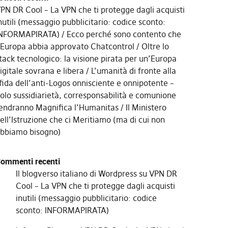
PN DR Cool – La VPN che ti protegge dagli acquisti
nutili (messaggio pubblicitario: codice sconto:
NFORMAPIRATA)
Ecco perché sono contento che
’Europa abbia approvato Chatcontrol
Oltre lo
tack tecnologico: la visione pirata per un’Europa
igitale sovrana e libera
L’umanità di fronte alla
fida dell’anti-Logos onnisciente e onnipotente –
olo sussidiarietà, corresponsabilità e comunione
endranno Magnifica l’Humanitas
Il Ministero
ell’Istruzione che ci Meritiamo (ma di cui non
bbiamo bisogno)
ommenti recenti
Il blogverso italiano di Wordpress
su
VPN DR
Cool – La VPN che ti protegge dagli acquisti
inutili (messaggio pubblicitario: codice
sconto: INFORMAPIRATA)