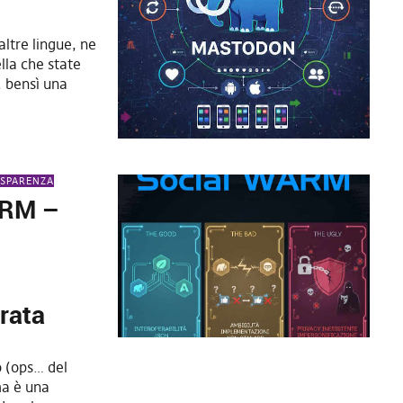
altre lingue, ne
lla che state
 bensì una
SPARENZA
ARM –
rata
o (ops… del
ma è una