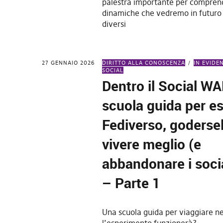
palestra importante per compren
dinamiche che vedremo in futuro 
diversi
27 GENNAIO 2026
DIRITTO ALLA CONOSCENZA
IN EVIDE
SOCIAL
Dentro il Social W
scuola guida per es
Fediverso, goderse
vivere meglio (e
abbandonare i soci
– Parte 1
Una scuola guida per viaggiare ne
l’esperimento funzionerà?