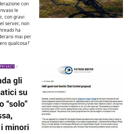
ederazione con
invaso le
e, con gravi
del server, non
Threads ha
derarsi mai per
ero qualcosa?
PRIVACY
da gli
atici su
o “solo”
ssa,
i minori