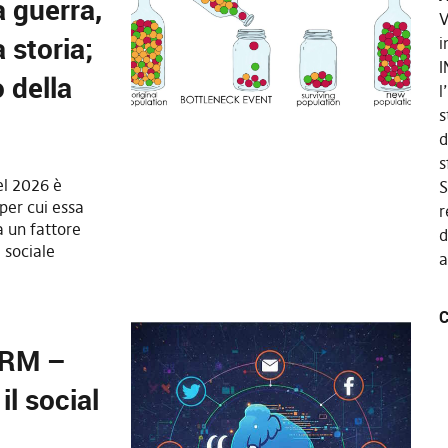
a guerra,
V
 storia;
i
I
 della
l
s
d
s
el 2026 è
S
per cui essa
r
 un fattore
d
 sociale
a
C
ARM –
il social