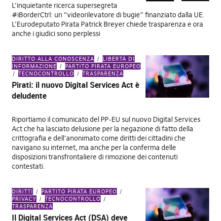
L’inquietante ricerca supersegreta
#iBorderCtrl: un “videorilevatore di bugie” finanziato dalla UE.
L’Eurodeputato Pirata Patrick Breyer chiede trasparenza e ora
anche i giudici sono perplessi
DIRITTO ALLA CONOSCENZA
LIBERTÀ DI
INFORMAZIONE
PARTITO PIRATA EUROPEO
TECNOCONTROLLO
TRASPARENZA
Pirati: il nuovo Digital Services Act è
deludente
Riportiamo il comunicato del PP-EU sul nuovo Digital Services
Act che ha lasciato delusione per la negazione di fatto della
crittografia e dell’anonimato come diritti dei cittadini che
navigano su internet, ma anche per la conferma delle
disposizioni transfrontaliere di rimozione dei contenuti
contestati.
DIRITTI
PARTITO PIRATA EUROPEO
PRIVACY
TECNOCONTROLLO
TRASPARENZA
Il Digital Services Act (DSA) deve