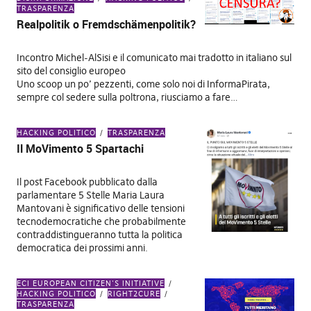
TRASPARENZA
Realpolitik o Fremdschämenpolitik?
Incontro Michel-AlSisi e il comunicato mai tradotto in italiano sul
sito del consiglio europeo
Uno scoop un po’ pezzenti, come solo noi di InformaPirata,
sempre col sedere sulla poltrona, riusciamo a fare…
HACKING POLITICO
TRASPARENZA
Il MoVimento 5 Spartachi
Il post Facebook pubblicato dalla
parlamentare 5 Stelle Maria Laura
Mantovani è significativo delle tensioni
tecnodemocratiche che probabilmente
contraddistingueranno tutta la politica
democratica dei prossimi anni.
ECI EUROPEAN CITIZEN'S INITIATIVE
HACKING POLITICO
RIGHT2CURE
TRASPARENZA