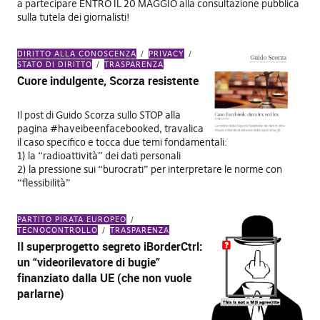
a partecipare ENTRO IL 20 MAGGIO alla consultazione pubblica
sulla tutela dei giornalisti!
DIRITTO ALLA CONOSCENZA
PRIVACY
STATO DI DIRITTO
TRASPARENZA
Cuore indulgente, Scorza resistente
Il post di Guido Scorza sullo STOP alla
pagina #haveibeenfacebooked, travalica
il caso specifico e tocca due temi fondamentali:
1) la “radioattività” dei dati personali
2) la pressione sui “burocrati” per interpretare le norme con
“flessibilità”
PARTITO PIRATA EUROPEO
TECNOCONTROLLO
TRASPARENZA
Il superprogetto segreto iBorderCtrl:
un “videorilevatore di bugie”
finanziato dalla UE (che non vuole
parlarne)