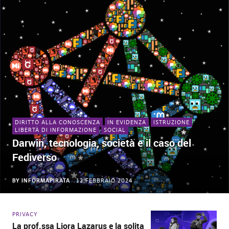
DIRITTO ALLA CONOSCENZA
IN EVIDENZA
ISTRUZIONE
LIBERTÀ DI INFORMAZIONE
SOCIAL
Darwin, tecnologia, società e il caso del
Fediverso
BY
INFORMAPIRATA
12 FEBBRAIO 2024
PRIVACY
La prof.ssa Liora Lazarus e la solita