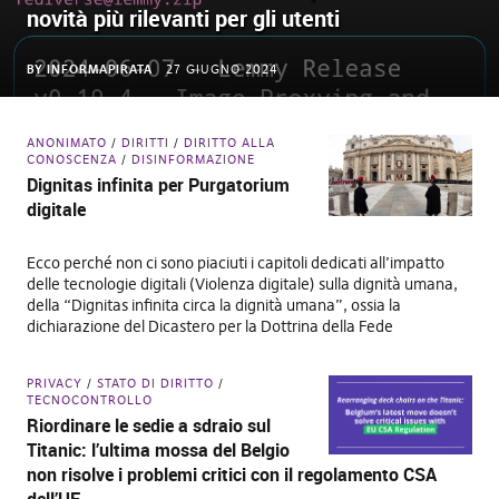
novità più rilevanti per gli utenti
BY
INFORMAPIRATA
27 GIUGNO 2024
ANONIMATO
DIRITTI
DIRITTO ALLA
CONOSCENZA
DISINFORMAZIONE
Dignitas infinita per Purgatorium
digitale
Ecco perché non ci sono piaciuti i capitoli dedicati all’impatto
delle tecnologie digitali (Violenza digitale) sulla dignità umana,
della “Dignitas infinita circa la dignità umana”, ossia la
dichiarazione del Dicastero per la Dottrina della Fede
PRIVACY
STATO DI DIRITTO
TECNOCONTROLLO
Riordinare le sedie a sdraio sul
Titanic: l’ultima mossa del Belgio
non risolve i problemi critici con il regolamento CSA