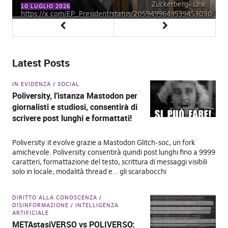
VPN DR Cool - Un haker con felpa e cappuccio digita tasti a
Zuckerberg- Link:
2 AGOSTO 2026
10 LUGLIO 2026
https://x.com/EP_President/status/2059499649539453030
caso su una tastiera
Latest Posts
IN EVIDENZA
SOCIAL
Poliversity, l’istanza Mastodon per
giornalisti e studiosi, consentirà di
scrivere post lunghi e formattati!
Poliversity.it evolve grazie a Mastodon Glitch-soc, un fork
amichevole. Poliversity consentirà quindi post lunghi fino a 9999
caratteri, formattazione del testo, scrittura di messaggi visibili
solo in locale, modalità thread e… gli scarabocchi
DIRITTO ALLA CONOSCENZA
DISINFORMAZIONE
INTELLIGENZA
ARTIFICIALE
METAstasiVERSO vs POLIVERSO: