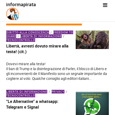
informapirata
CATEGORIA:
TECNOCONTROLLO
DIRITTO ALLA CONOSCENZA
FREEDOM TO
SHARE
LIBERTÀ DI INFORMAZIONE
TECNOCONTROLLO
Libertà, avresti dovuto mirare alla
testa! (cit.)
Dovevi mirare alla testa!
Il ban di Trump e la disintegrazione di Parler, il blocco di Libero e
gli inconvenienti de Il Manifesto sono un segnale importante da
cogliere al volo. Qualche consiglio agli editori italiani…
LIBERTÀ DI INFORMAZIONE
PRIVACY
TECNOCONTROLLO
“Le Alternative” a whatsapp:
Telegram e Signal