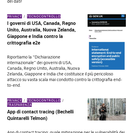
dei dati!
PRIVACY
TECNOCONTROLLO
I governi di USA, Canada, Regno
Unito, Australia, Nuova Zelanda,
Giappone e India contro la
crittografia e2e
Riportiamo la “Dichiarazione
internazionale” dei governi di USA,
Canada, Regno Unito, Australia, Nuova
Zelanda, Giappone e India che costituisce il più pericoloso
attacco su vasta scala mai condotto contro la crittografia end-
to-end.
PRIVACY
TECNOCONTROLLO
TRASPARENZA
App di contact tracing (Bechelli
Quintarelli Telmon)
App di contact tracing: quale mitigazione per le vulnerabilità dei